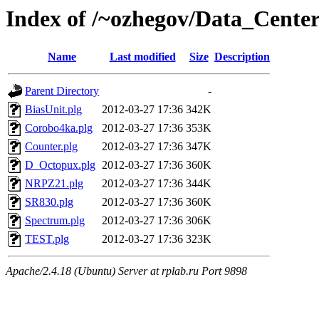
Index of /~ozhegov/Data_Center
Name
Last modified
Size
Description
Parent Directory
-
BiasUnit.plg
2012-03-27 17:36
342K
Corobo4ka.plg
2012-03-27 17:36
353K
Counter.plg
2012-03-27 17:36
347K
D_Octopux.plg
2012-03-27 17:36
360K
NRPZ21.plg
2012-03-27 17:36
344K
SR830.plg
2012-03-27 17:36
360K
Spectrum.plg
2012-03-27 17:36
306K
TEST.plg
2012-03-27 17:36
323K
Apache/2.4.18 (Ubuntu) Server at rplab.ru Port 9898