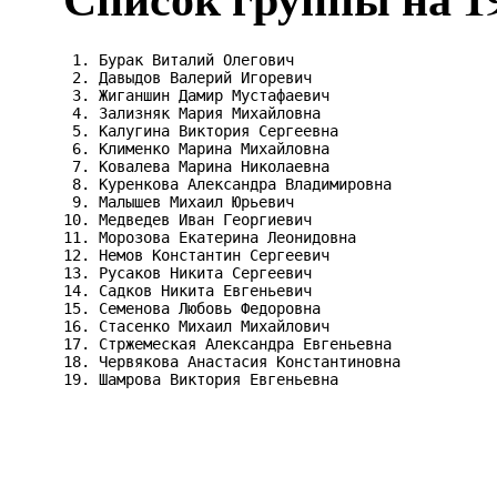
 1. Бурак Виталий Олегович

 2. Давыдов Валерий Игоревич

 3. Жиганшин Дамир Мустафаевич

 4. Зализняк Мария Михайловна

 5. Калугина Виктория Сергеевна

 6. Клименко Марина Михайловна

 7. Ковалева Марина Николаевна

 8. Куренкова Александра Владимировна

 9. Малышев Михаил Юрьевич

10. Медведев Иван Георгиевич

11. Морозова Екатерина Леонидовна

12. Немов Константин Сергеевич

13. Русаков Никита Сергеевич

14. Садков Никита Евгеньевич

15. Семенова Любовь Федоровна

16. Стасенко Михаил Михайлович

17. Стржемеская Александра Евгеньевна

18. Червякова Анастасия Константиновна
