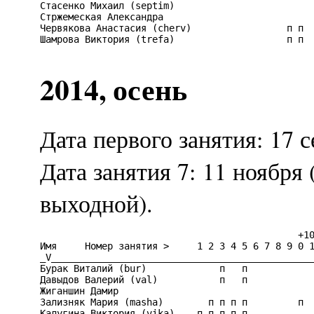
Стасенко Михаил (septim)                         
Стржемеская Александра                           
Червякова Анастасия (cherv)                 п п  
Шамрова Виктория (trefa)                    п п  
2014, осень
Дата первого занятия: 17 с
Дата занятия 7: 11 ноября
выходной).
                                              +10
Имя     Номер занятия >     1 2 3 4 5 6 7 8 9 0 1
_V_______________________________________________
Бурак Виталий (bur)             п   п            
Давыдов Валерий (val)           п   п            
Жиганшин Дамир                                   
Зализняк Мария (masha)        п п п п         п  
Калугина Виктория (vika)    п п п п п            