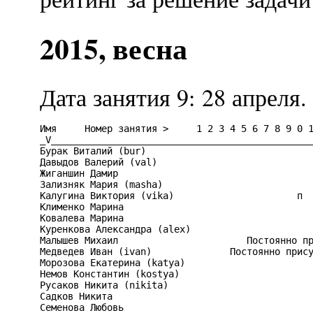
2015, весна
Дата занятия 9: 28 апреля.
Имя     Номер занятия >     1 2 3 4 5 6 7 8 9 0 1
_V_______________________________________________
Бурак Виталий (bur)                              
Давыдов Валерий (val)                            
Жиганшин Дамир                                   
Зализняк Мария (masha)                           
Калугина Виктория (vika)                      п  
Клименко Марина                                  
Ковалева Марина                                  
Куренкова Александра (alex)                      
Малышев Михаил                       Постоянно пр
Медведев Иван (ivan)              Постоянно прису
Морозова Екатерина (katya)                       
Немов Константин (kostya)                        
Русаков Никита (nikita)                          
Садков Никита                                    
Семенова Любовь                                  