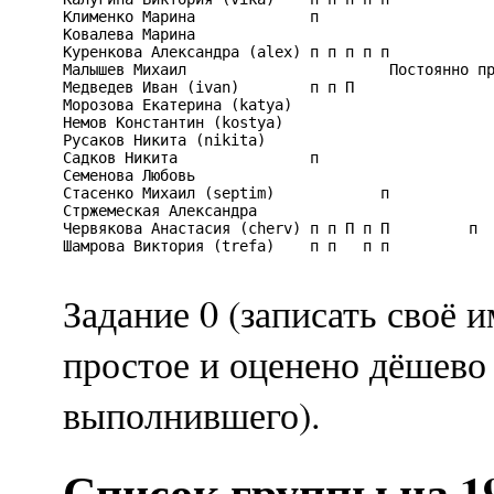
Клименко Марина             п                    
Ковалева Марина                                  
Куренкова Александра (alex) п п п п п            
Малышев Михаил                       Постоянно пр
Медведев Иван (ivan)        п п П                
Морозова Екатерина (katya)                       
Немов Константин (kostya)                        
Русаков Никита (nikita)                          
Садков Никита               п                    
Семенова Любовь                                  
Стасенко Михаил (septim)            п            
Стржемеская Александра                           
Червякова Анастасия (cherv) п п П п П         п  
Шамрова Виктория (trefa)    п п   п п            
Задание 0 (записать своё 
простое и оценено дёшево 
выполнившего).
Список группы на 19