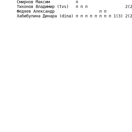
Смирнов Максим           п                       
Тихонов Владимир (tvs)   п п п                2(2
Федяев Александр                   п п           
Хабибулина Динара (dina) п п п п п п п п 1(3) 2(2