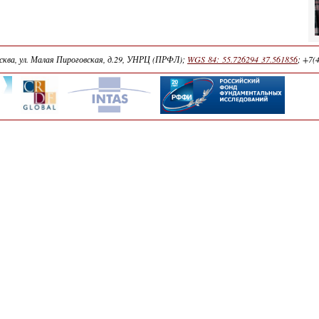
осква, ул. Малая Пироговская, д.29, УНРЦ (ПРФЛ);
WGS 84: 55.726294 37.561856
;
+7(