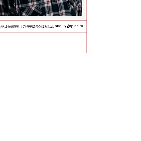
499)2468899
,
+7(499)2466321(fax)
,