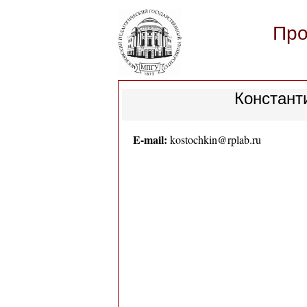
Про
Констант
E-mail:
k
o
s
t
o
c
h
k
i
n
@
r
p
l
a
b
.
r
u