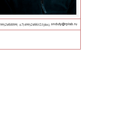
499)2468899
,
+7(499)2466321(fax)
,