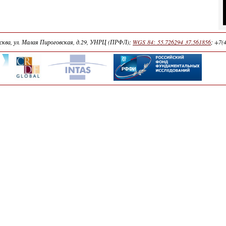
осква, ул. Малая Пироговская, д.29, УНРЦ (ПРФЛ);
WGS 84: 55.726294 37.561856
;
+7(